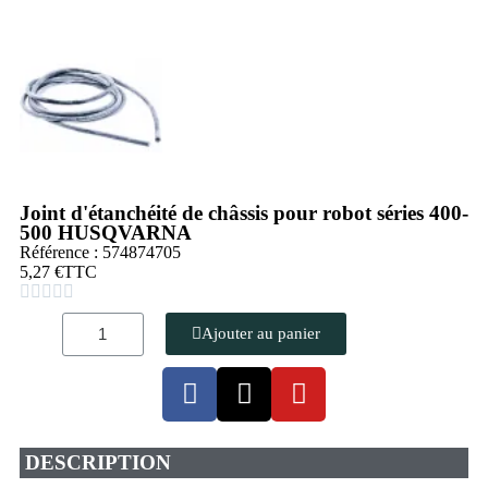
Joint d'étanchéité de châssis pour robot séries 400-
500 HUSQVARNA
Référence : 574874705
5,27 €
TTC





Ajouter au panier
DESCRIPTION