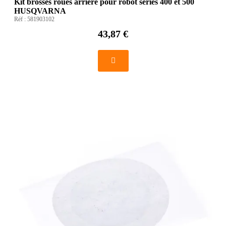
Kit brosses roues arrière pour robot séries 400 et 500
HUSQVARNA
Réf :
581903102
43,87 €