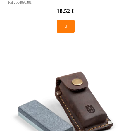
Réf :
504095301
18,52 €