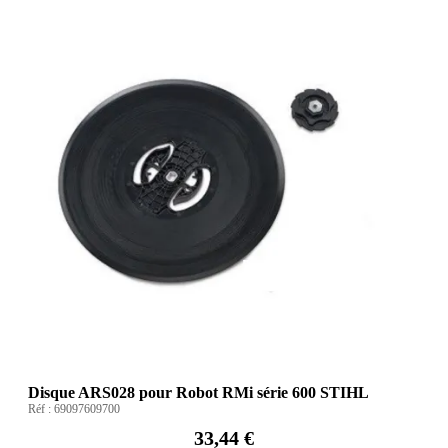
Disque ARS028 pour Robot RMi série 600 STIHL
Réf :
69097609700
33,44 €