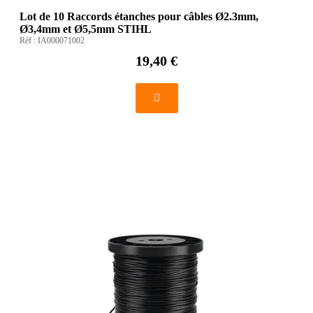
Lot de 10 Raccords étanches pour câbles Ø2.3mm,
Ø3,4mm et Ø5,5mm STIHL
Réf :
IA000071002
19,40 €