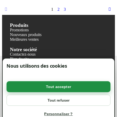
1
2
3
Produits
Promotions
Nouveaux produits
Meilleures ventes
Notre société
Contactez-nous
Plan du site
Magasin
Nous utilisons des cookies
Mentions légales
Conditions générales de ventes
Livraisons et retraits
Politique de confidentialité RGPD
Tout accepter
Votre compte
Mon compte
Tout refuser
Suivi de commande
Informations
Personnaliser ?
info@green-tech-shop.com