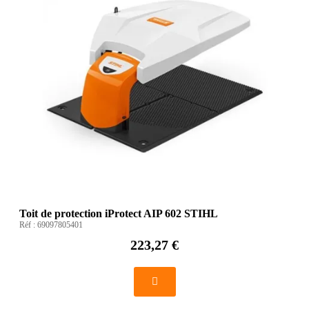
Toit de protection iProtect AIP 602 STIHL
Réf :
69097805401
223,27 €