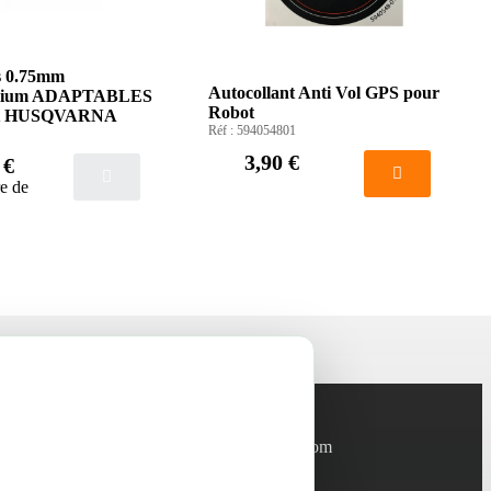
s 0.75mm
Autocollant Anti Vol GPS pour
mium ADAPTABLES
Robot
ot HUSQVARNA
Réf :
594054801
3,90 €
 €
e de
Informations
info@green-tech-shop.com