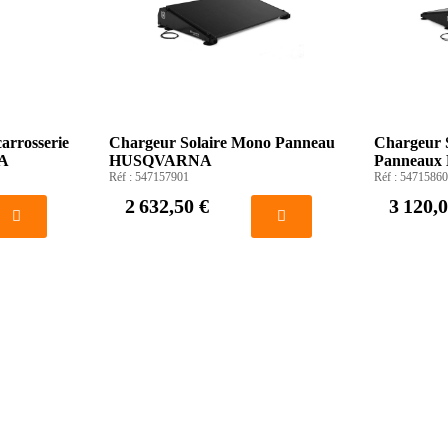
arrosserie
Chargeur Solaire Mono Panneau
Chargeur 
A
HUSQVARNA
Panneau
Réf :
547157901
Réf :
54715860
2 632,50 €
3 120,0