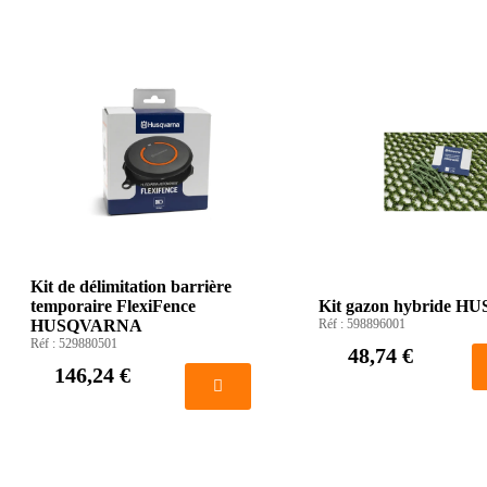
Kit de délimitation barrière
temporaire FlexiFence
Kit gazon hybride 
HUSQVARNA
Réf :
598896001
Réf :
529880501
48,74 €
146,24 €