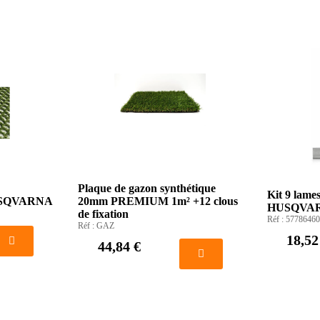
Plaque de gazon synthétique
Kit 9 lam
HUSQVARNA
20mm PREMIUM 1m² +12 clous
HUSQVA
de fixation
Réf :
57786460
Réf :
GAZ
18,52
44,84 €