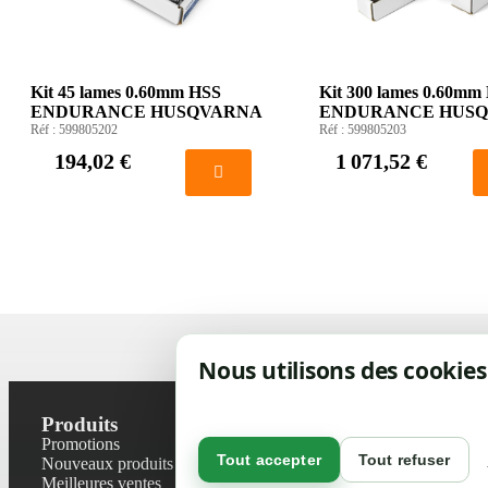
Kit 45 lames 0.60mm HSS
Kit 300 lames 0.60mm
ENDURANCE HUSQVARNA
ENDURANCE HUS
Réf :
599805202
Réf :
599805203
194,02 €
1 071,52 €
Nous utilisons des cookies
Produits
Notre socié
Promotions
Contactez-no
Tout accepter
Tout refuser
Nouveaux produits
Plan du site
Meilleures ventes
Magasin