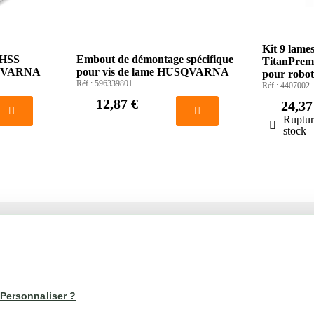
Kit 9 lame
 HSS
Embout de démontage spécifique
TitanPre
QVARNA
pour vis de lame HUSQVARNA
pour rob
Réf :
596339801
Réf :
4407002
12,87 €
24,37
Ruptur
stock
1
2
té
Votre compte
us
Mon compte
Personnaliser ?
Suivi de commande