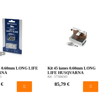
es 0.60mm LONG LIFE
Kit 45 lames 0.60mm LONG
RNA
LIFE HUSQVARNA
3
Réf :
577606505
 €
85,79 €