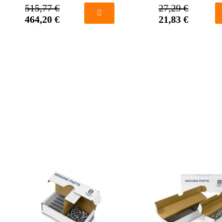
515,77 €
27,29 €
464,20 €
21,83 €