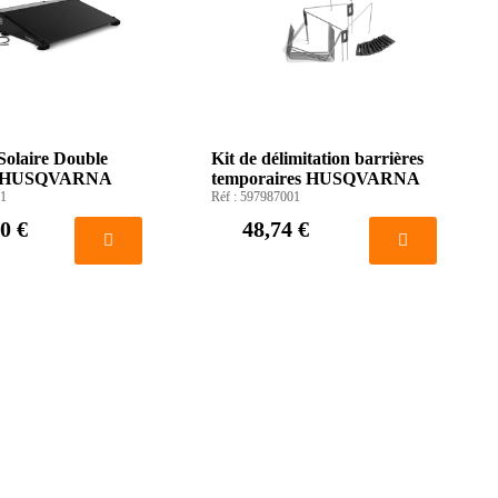
Solaire Double
Kit de délimitation barrières
x HUSQVARNA
temporaires HUSQVARNA
1
Réf :
597987001
0 €
48,74 €