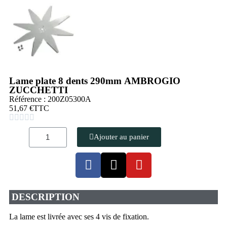
Lame plate 8 dents 290mm AMBROGIO
ZUCCHETTI
Référence : 200Z05300A
51,67 €
TTC





Ajouter au panier
DESCRIPTION
La lame est livrée avec ses 4 vis de fixation.