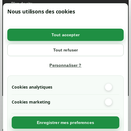
Plan du site
Magasin
Nous utilisons des cookies
Mentions légales
Conditions générales de ventes
Livraisons et retraits
Politique de confidentialité RGPD
Tout accepter
Votre compte
Mon compte
Tout refuser
Suivi de commande
Informations
Personnaliser ?
info@green-tech-shop.com
Cookies analytiques
Cookies marketing
Created by
Nageoconcept
Enregistrer mes preferences
Chargement...