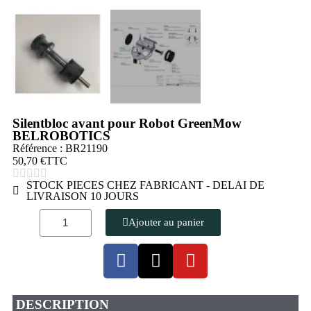
Silentbloc avant pour Robot GreenMow
BELROBOTICS
Référence : BR21190
50,70 €
TTC





STOCK PIECES CHEZ FABRICANT - DELAI DE
LIVRAISON 10 JOURS
Ajouter au panier
DESCRIPTION