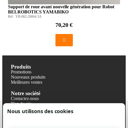
Support de roue avant nouvelle génération pour Robot
BELROBOTICS YAMABIKO
Réf :
YB-062-20064-3A
70,20 €
Produits
Promotions
Nouveaux produits
Meilleures ventes
Notre société
Contactez-nous
Plan du site
Magasin
Nous utilisons des cookies
Mentions légales
Conditions générales de ventes
Livraisons et retraits