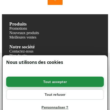
Produits
Promotions
Nouveaux produits
Meilleures ventes
Notre société
Contactez-nous
Plan du site
Magasin
Nous utilisons des cookies
Mentions légales
Conditions générales de ventes
Livraisons et retraits
Politique de confidentialité RGPD
Tout accepter
Votre compte
Mon compte
Tout refuser
Suivi de commande
Informations
Personnaliser ?