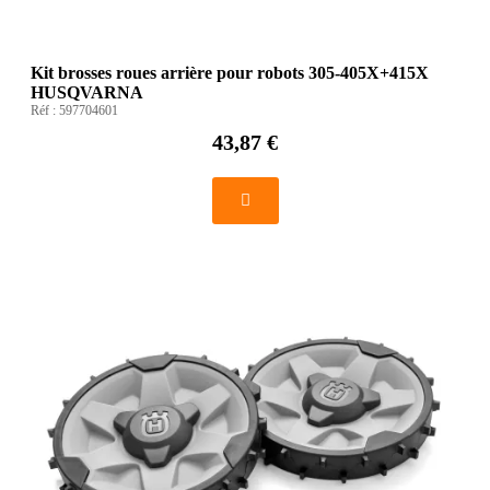
Kit brosses roues arrière pour robots 305-405X+415X
HUSQVARNA
Réf :
597704601
43,87 €