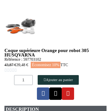
Coque supérieure Orange pour robot 305
HUSQVARNA
Référence : 597703102
43,87 €
39,48 €
Économisez 10%
TTC





Ajouter au panier
DESCRIPTION