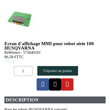
Ecran d'affichage MMI pour robot série 100
HUSQVARNA
Référence : 575640101
86,58 €
TTC





Ajouter au panier
DESCRIPTION
Pour les robots HUSQVARNA suivants: