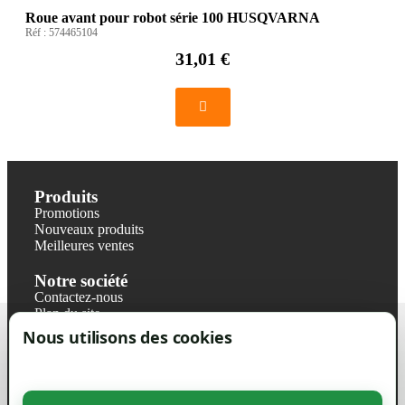
Roue avant pour robot série 100 HUSQVARNA
Réf :
574465104
31,01 €
Produits
Promotions
Nouveaux produits
Meilleures ventes
Notre société
Contactez-nous
Plan du site
Magasin
Nous utilisons des cookies
Mentions légales
Conditions générales de ventes
Livraisons et retraits
Politique de confidentialité RGPD