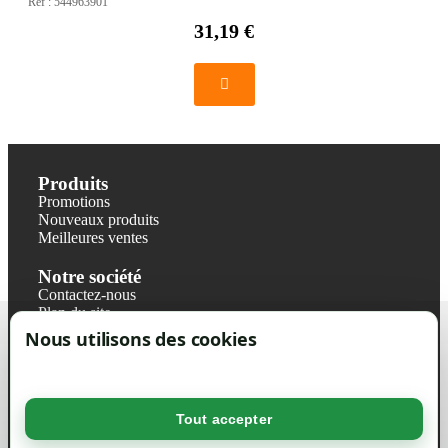
Réf :
544963901
31,19 €
Produits
Promotions
Nouveaux produits
Meilleures ventes
Notre société
Contactez-nous
Plan du site
Magasin
Nous utilisons des cookies
Mentions légales
Conditions générales de ventes
Livraisons et retraits
Politique de confidentialité RGPD
Tout accepter
Votre compte