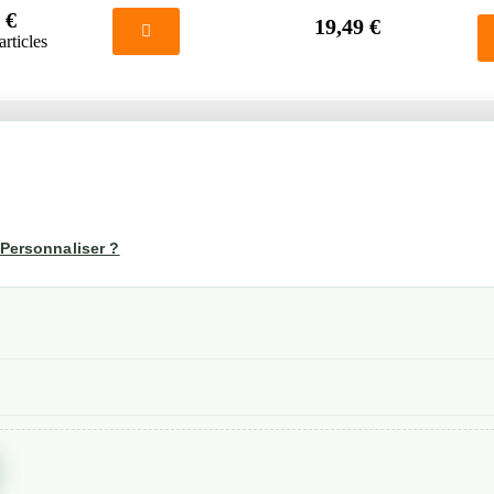
 €
19,49 €
articles
té
Votre compte
us
Mon compte
Personnaliser ?
Suivi de commande
les
nérales de ventes
etraits
confidentialité RGPD
Created by
Nageoconcept