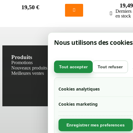
19,49
19,50 €
Derniers 
en stock
Nous utilisons des cookies
Produits
Notre socié
Promotions
Contactez-no
Tout accepter
Tout refuser
Nouveaux produits
Plan du site
Meilleures ventes
Magasin
Mentions léga
Conditions gé
Cookies analytiques
Livraisons et r
Politique de 
Cookies marketing
Enregistrer mes preferences