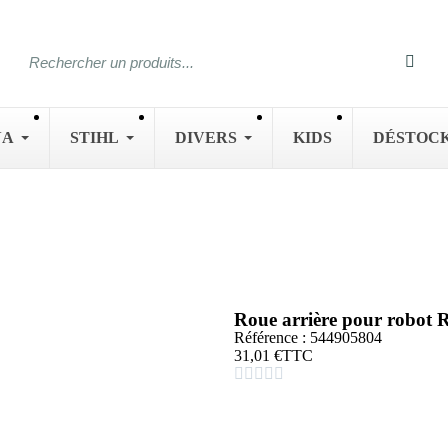
NA
STIHL
DIVERS
KIDS
DÉSTOC
Roue arrière pour robo
Référence : 544905804
31,01 €
TTC




