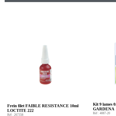
Kit 9 lames 
Frein filet FAIBLE RESISTANCE 10ml
GARDENA
LOCTITE 222
Réf :
4087-20
Réf :
267358