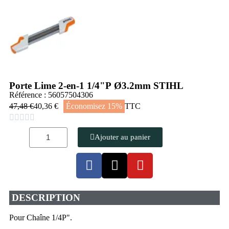
Porte Lime 2-en-1 1/4"P Ø3.2mm STIHL
Référence : 56057504306
47,48 €
40,36 €
Économisez 15%
TTC





Ajouter au panier
DESCRIPTION
Pour Chaîne 1/4P".