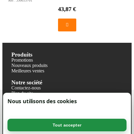
Réf :
536655701
43,87 €
Produits
Promotions
Nouveaux produits
Meilleures ventes
Notre société
Contactez-nous
Plan du site
Magasin
Nous utilisons des cookies
Mentions légales
Conditions générales de ventes
Livraisons et retraits
Politique de confidentialité RGPD
Tout accepter
Votre compte