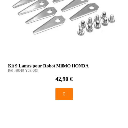
Kit 9 Lames pour Robot MiiMO HONDA
Réf :
80019-Y0E-003
42,90 €