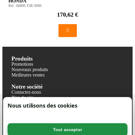
HONDA
Réf :
06800-Y0E-0000
170,62 €
Produits
Promotions
Nouveaux produits
Meilleures ventes
Notre société
Contactez-nous
Plan du site
Magasin
Nous utilisons des cookies
Mentions légales
Conditions générales de ventes
Livraisons et retraits
Politique de confidentialité RGPD
Tout accepter