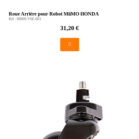
Roue Arrière pour Robot MiiMO HONDA
Réf :
80009-Y0E-003
31,20 €