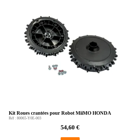
Kit Roues crantées pour Robot MiiMO HONDA
Réf :
80065-Y0E-003
54,60 €