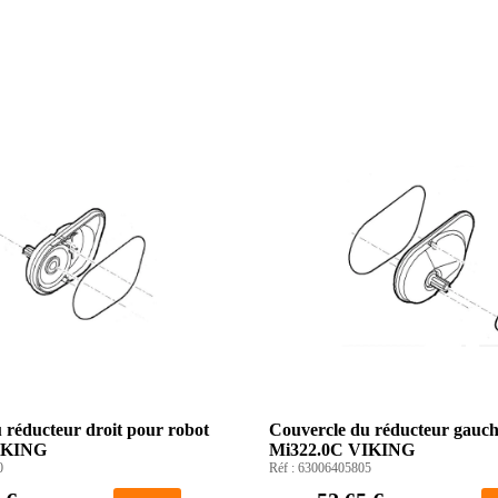
 réducteur droit pour robot
Couvercle du réducteur gauch
IKING
Mi322.0C VIKING
0
Réf :
63006405805