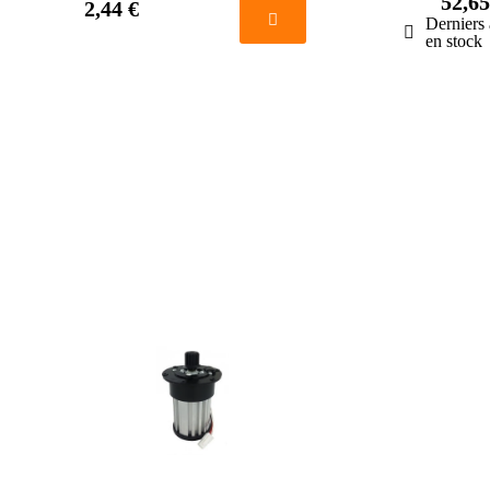
52,65
2,44 €
Derniers 
en stock