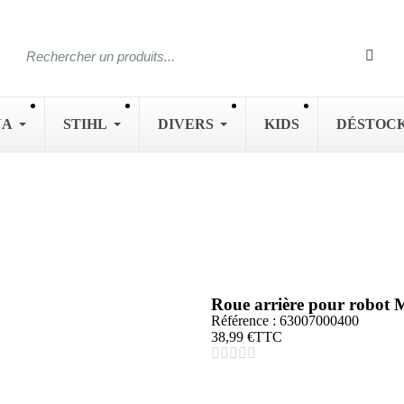
NA
STIHL
DIVERS
KIDS
DÉSTOC
Roue arrière pour robot
Référence : 63007000400
38,99 €
TTC




