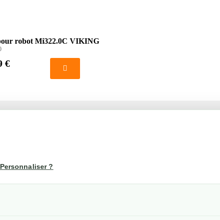
pour robot Mi322.0C VIKING
0
9 €
té
Votre compte
us
Mon compte
Personnaliser ?
Suivi de commande
les
nérales de ventes
etraits
confidentialité RGPD