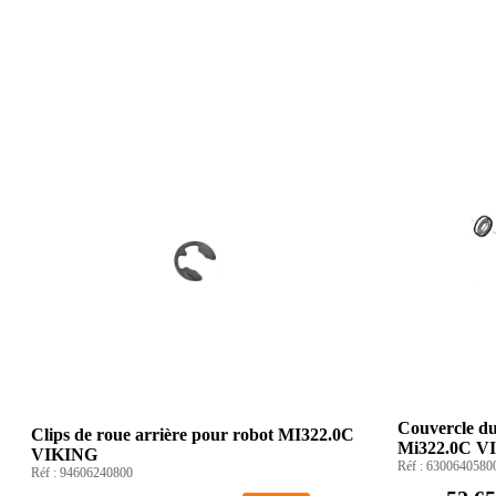
Couvercle du
Clips de roue arrière pour robot MI322.0C
Mi322.0C V
VIKING
Réf :
6300640580
Réf :
94606240800