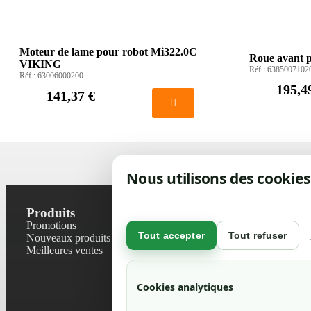
Moteur de lame pour robot Mi322.0C
Roue avant 
VIKING
Réf :
6385007102
Réf :
63006000200
195,4
141,37 €
Nous utilisons des cookies
Produits
Notre socié
Promotions
Contactez-no
Tout accepter
Tout refuser
Nouveaux produits
Plan du site
Meilleures ventes
Magasin
Mentions léga
Conditions gé
Cookies analytiques
Livraisons et r
Politique de 