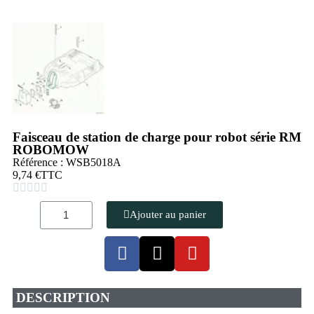
Faisceau de station de charge pour robot série RM
ROBOMOW
Référence : WSB5018A
9,74 €
TTC





Ajouter au panier
DESCRIPTION