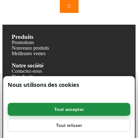
Produits
Promotions
Nouveaux produits
Meilleures ventes
Notre société
Contactez-nous
Plan du site
Magasin
Nous utilisons des cookies
Mentions légales
Conditions générales de ventes
Livraisons et retraits
Politique de confidentialité RGPD
Tout accepter
Votre compte
Mon compte
Tout refuser
Suivi de commande