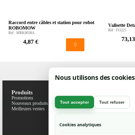
Raccord entre câbles et station pour robot
Valisette D
ROBOMOW
Réf :
FO225
Réf :
MRK0038A
73,13
4,87 €
Nous utilisons des cookies
Produits
Notre socié
Promotions
Contactez-no
Tout accepter
Tout refuser
Nouveaux produits
Plan du site
Meilleures ventes
Magasin
Mentions léga
Conditions gé
Cookies analytiques
Livraisons et r
Politique de 