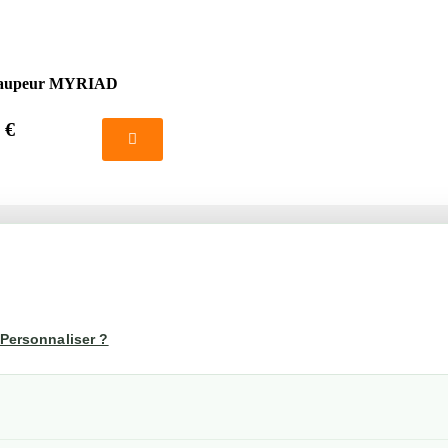
etaupeur MYRIAD
 €
té
Votre compte
us
Mon compte
Personnaliser ?
Suivi de commande
les
nérales de ventes
etraits
confidentialité RGPD