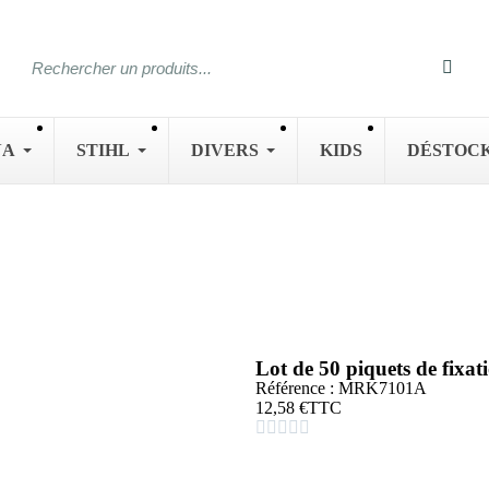
NA
STIHL
DIVERS
KIDS
DÉSTOC
Lot de 50 piquets de fi
Référence : MRK7101A
12,58 €
TTC




