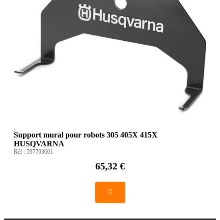
Support mural pour robots 305 405X 415X
HUSQVARNA
Réf :
597703601
65,32 €