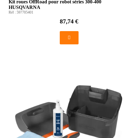
Kit roues OffRoad pour robot séries 300-400
HUSQVARNA
Réf :
597705401
87,74 €