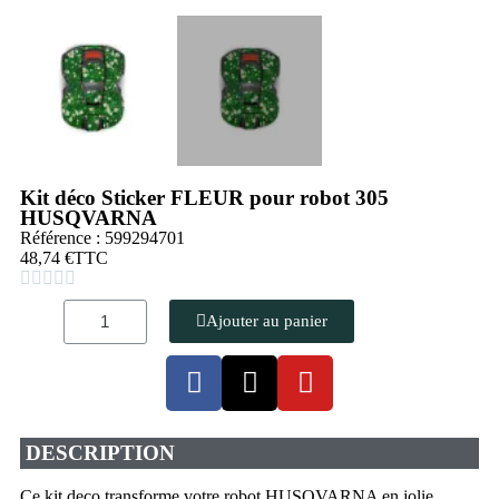
Kit déco Sticker FLEUR pour robot 305
HUSQVARNA
Référence : 599294701
48,74 €
TTC





Ajouter au panier
DESCRIPTION
Ce kit deco transforme votre robot HUSQVARNA en jolie