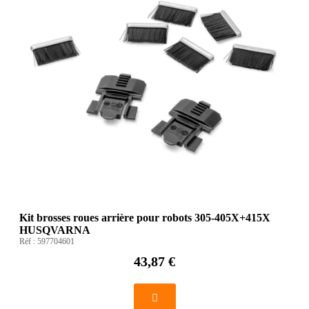
Kit brosses roues arrière pour robots 305-405X+415X
HUSQVARNA
Réf :
597704601
43,87 €