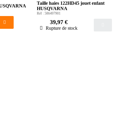
Taille haies 122HD45 jouet enfant
nt HUSQVARNA
HUSQVARNA
Réf :
586497901
39,97 €
Rupture de stock