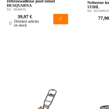
Débroussailleuse jouet enfant
Nettoyeur ha
HUSQVARNA
STIHL
Réf :
586498101
Réf :
0421600014
39,97 €
77,90
Derniers articles
en stock