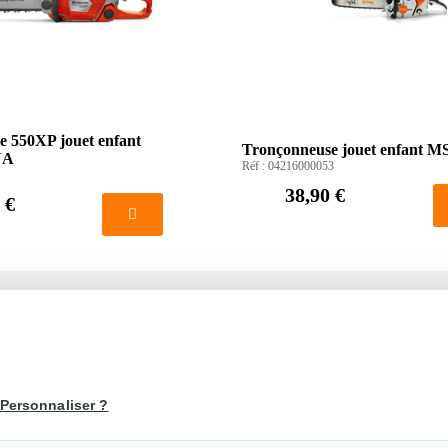
 550XP jouet enfant
Tronçonneuse jouet enfant M
NA
Réf :
04216000053
38,90 €
 €
té
Votre compte
us
Mon compte
Personnaliser ?
Suivi de commande
les