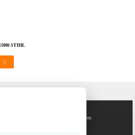
S500i STIHL
Informations
info@green-tech-shop.com