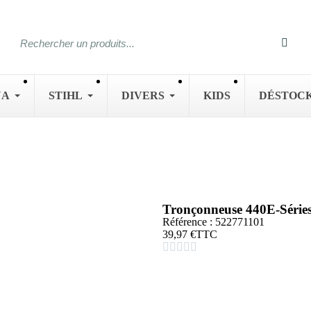
NA
STIHL
DIVERS
KIDS
DÉSTOC
Tronçonneuse 440E-Séri
Référence : 522771101
39,97 €
TTC




