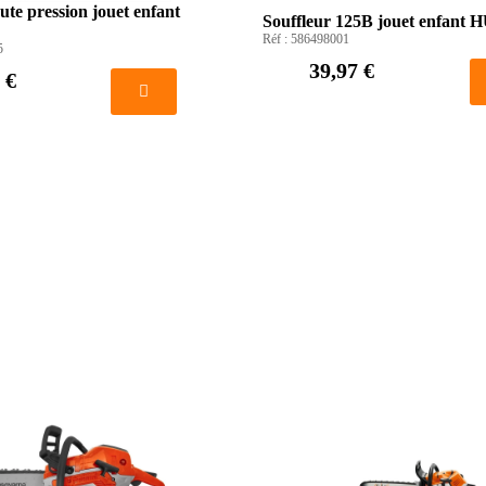
ute pression jouet enfant
Souffleur 125B jouet enfa
Réf :
586498001
5
39,97 €
 €