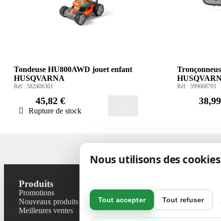
Tondeuse HU800AWD jouet enfant
Tronçonneuse
HUSQVARNA
HUSQVAR
Réf :
582406301
Réf :
599608701
45,82 €
38,99
Rupture de stock
Nous utilisons des cookies
Produits
Notre socié
Promotions
Contactez-no
Tout accepter
Tout refuser
Nouveaux produits
Plan du site
Meilleures ventes
Magasin
Mentions léga