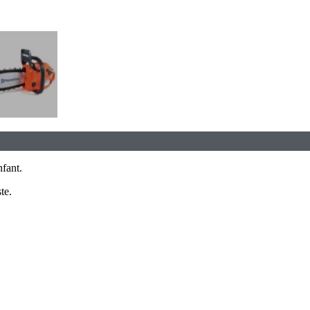
fant.
te.