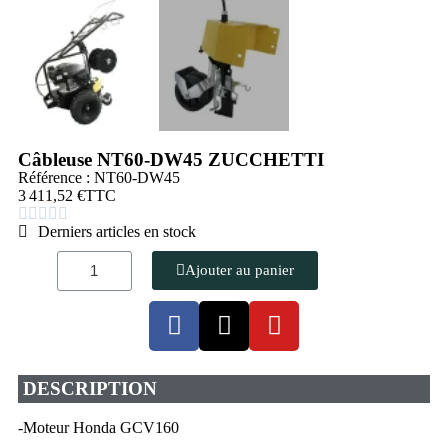
Câbleuse NT60-DW45 ZUCCHETTI
Référence : NT60-DW45
3 411,52 €
TTC





Derniers articles en stock
Ajouter au panier
DESCRIPTION
-Moteur Honda GCV160