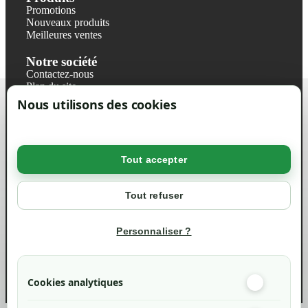
Promotions
Nouveaux produits
Meilleures ventes
Notre société
Contactez-nous
Plan du site
Magasin
Nous utilisons des cookies
Mentions légales
Conditions générales de ventes
Livraisons et retraits
Politique de confidentialité RGPD
Tout accepter
Votre compte
Mon compte
Tout refuser
Suivi de commande
Informations
Personnaliser ?
info@green-tech-shop.com
Cookies analytiques