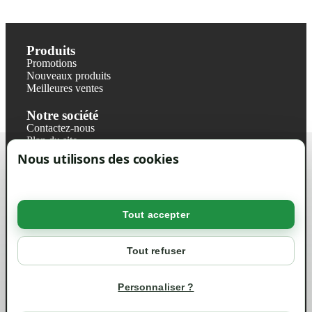
Produits
Promotions
Nouveaux produits
Meilleures ventes
Notre société
Contactez-nous
Plan du site
Magasin
Nous utilisons des cookies
Mentions légales
Conditions générales de ventes
Livraisons et retraits
Politique de confidentialité RGPD
Tout accepter
Votre compte
Mon compte
Tout refuser
Suivi de commande
Informations
Personnaliser ?
info@green-tech-shop.com