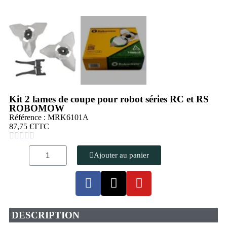
Kit 2 lames de coupe pour robot séries RC et RS
ROBOMOW
Référence : MRK6101A
87,75 €
TTC





Ajouter au panier
DESCRIPTION