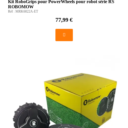
Kit RoboGrips pour PowerWheels pour robot série RS
ROBOMOW
Réf :
MRK6022A-ET
77,99 €