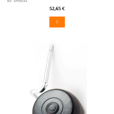
Réf :
SPP6014A
52,65 €