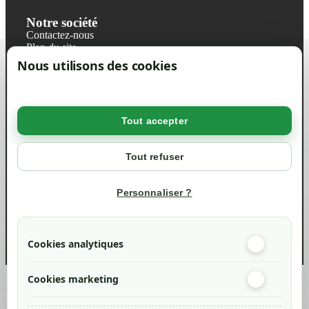
Notre société
Contactez-nous
Plan du site
Magasin
Nous utilisons des cookies
Mentions légales
Conditions générales de ventes
Livraisons et retraits
Politique de confidentialité RGPD
Tout accepter
Votre compte
Mon compte
Tout refuser
Suivi de commande
Informations
Personnaliser ?
info@green-tech-shop.com
Cookies analytiques
Cookies marketing